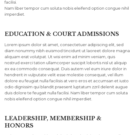
facilisi.
Nam liber tempor cum soluta nobis eleifend option congue nihil
imperdiet.
EDUCATION & COURT ADMISSIONS
Lorem ipsum dolor sit amet, consectetuer adipiscing elit, sed
diam nonummy nibh euismod tincidunt ut laoreet dolore magna
aliquam erat volutpat. Ut wisi enim ad minim veniam, quis
nostrud exerci tation ullamcorper suscipit lobortis nisl ut aliquip
ex ea commodo consequat. Duis autem vel eum iriure dolor in
hendrerit in vulputate velit esse molestie consequat, vel illum
dolore eu feugiat nulla facilisis at vero eros et accumsan et iusto
odio dignissim qui blandit praesent luptatum zzril delenit augue
duis dolore te feugait nulla facilisi. Nam liber tempor cum soluta
nobis eleifend option congue nihil imperdiet.
LEADERSHIP, MEMBERSHIP &
HONORS