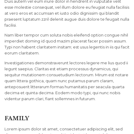
Duis autem vel eum iriure dolor in hendrerit in vulputate velit
esse molestie consequat, vel illum dolore eu feugiat nulla facilisis
at vero eros et accumsan et iusto odio dignissim qui blandit
praesent luptatum zzril delenit augue duis dolore te feugait nulla
facilisi.
Nam liber tempor cum soluta nobis eleifend option congue nihil
imperdiet doming id quod mazim placerat facer possim assum.
Typi non habent claritatem insitam; est usus legentis in iis qui facit
eorum claritatem.
Investigationes demonstraverunt lectores legere me lius quod ii
legunt saepius. Claritas est etiam processus dynamicus, qui
sequitur mutationem consuetudium lectorum. Mirum est notare
quam littera gothica, quam nunc putamus parum claram,
anteposuerit litterarum formas humanitatis per seacula quarta
decima et quinta decima. Eodem modo typi, qui nunc nobis
videntur parum clari, fiant sollemnes in futurum.
FAMILY
Lorem ipsum dolor sit amet, consectetuer adipiscing elit, sed