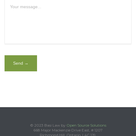
© 2023 Basi Law by
Open Source Solutions
668 Major Mackenzie Drive East, # 1207
Richmond Hill, Ontario, L4C 1J9.