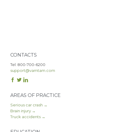
CONTACTS
Tel: 800-700-6200
support@vamtam.com



AREAS OF PRACTICE
Serious car crash →
Brain injury →
Truck accidents →
EDUCATION